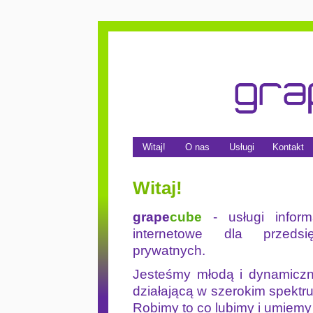
Witaj!
O nas
Usługi
Kontakt
Witaj!
grape
cube
- usługi inform
internetowe dla przeds
prywatnych.
Jesteśmy młodą i dynamiczni
działającą w szerokim spektr
Robimy to co lubimy i umiemy 